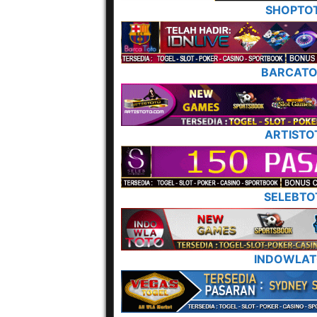
SHOPTO
BARCAT
ARTISTO
SELEBTO
INDOWLA