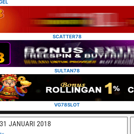
GEL
SCATTER78
SULTAN78
VG78SLOT
31 JANUARI 2018