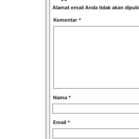
Alamat email Anda tidak akan dipubl
Komentar
*
Nama
*
Email
*