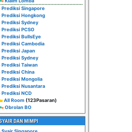
Klaim Lomba
Prediksi Singapore
Prediksi Hongkong
Prediksi Sydney
Prediksi PCSO
Prediksi BullsEye
Prediksi Cambodia
Prediksi Japan
Prediksi Sydney
Prediksi Taiwan
Prediksi China
Prediksi Mongolia
Prediksi Nusantara
Prediksi NCD
All Room
(123Pasaran)
Obrolan BO
SYAIR DAN MIMPI
Syair Singapore