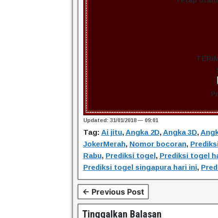
TERI
P
Updated: 31/01/2018 — 09:01
Tag:
Ai jitu
,
Angka 2D
,
Angka 3D
,
Angk
JokerMerah
,
Nomor bocoran
,
Prediks
Rabu
,
Prediksi togel
,
Prediksi togel ha
Prediksi togel singapura hari ini
,
Pred
← Previous Post
Tinggalkan Balasan