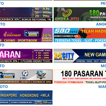
TO
P
OTO
ANG
TO
S
TO
MC
TOTO
MA