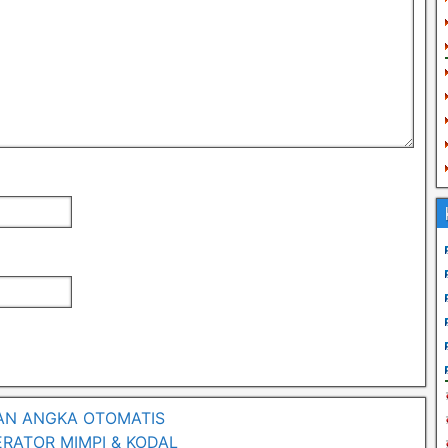
AN ANGKA OTOMATIS
RATOR MIMPI & KODAL