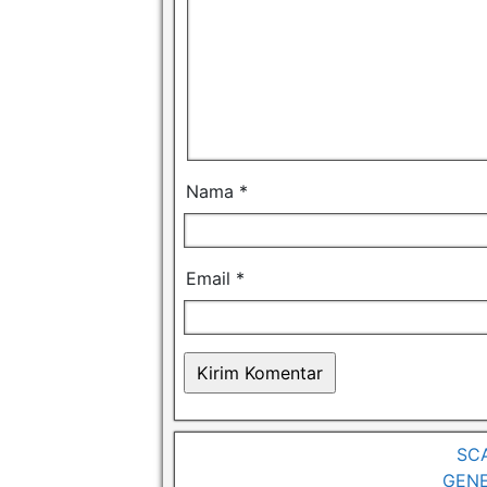
Nama
*
Email
*
SC
GENE