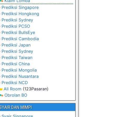
Klaim Lomba
Prediksi Singapore
Prediksi Hongkong
Prediksi Sydney
Prediksi PCSO
Prediksi BullsEye
Prediksi Cambodia
Prediksi Japan
Prediksi Sydney
Prediksi Taiwan
Prediksi China
Prediksi Mongolia
Prediksi Nusantara
Prediksi NCD
All Room
(123Pasaran)
Obrolan BO
SYAIR DAN MIMPI
Syair Singapore