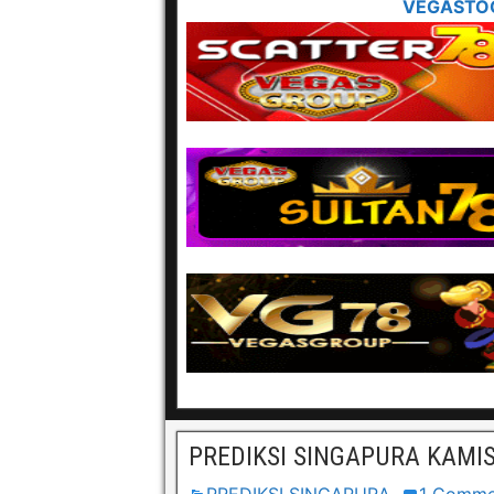
VEGASTO
PREDIKSI SINGAPURA KAMIS