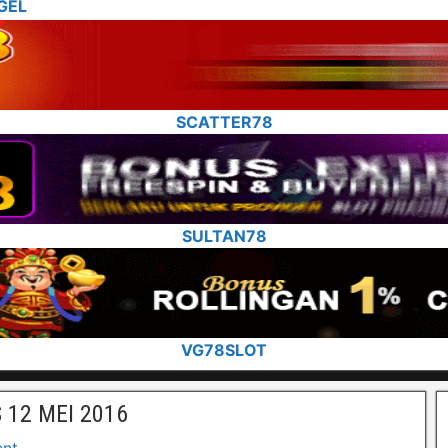
GEL
SCATTER78
SULTAN78
VG78SLOT
 12 MEI 2016