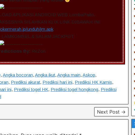
OAD APLIKASI ANDROID WEB LombaPaito.
KSESNYA SILAHKAN KLIK LINK DIBAWAH INI:
//jokermerah.jp/unduh/jm.apk
H LAMKOMSEL & SALAM JACKPOT
redictions By:
ReZon
D
,
Angka bocoran
,
Angka ikut
,
Angka main
,
Askop
,
oran
,
Prediksi akurat
,
Prediksi hari ini
,
Prediksi HK Kamis
,
ari ini
,
Prediksi togel HK
,
Prediksi togel hongkong
,
Prediksi
l
Next Post →