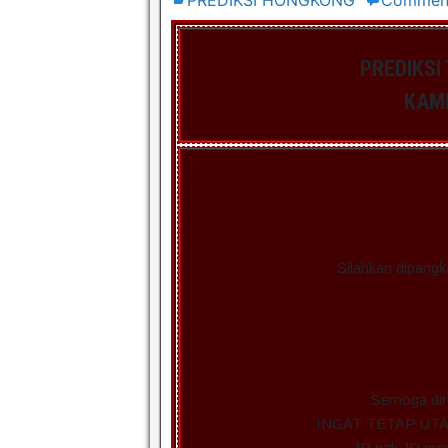
PREDIKSI HONGKONG
Commen
PREDIKS
KAMI
Silahkan dipangk
Semoga dir
INGAT TETAP UTA
JP gak JP pred