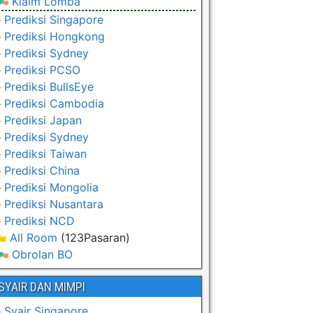
Klaim Lomba
Prediksi Singapore
Prediksi Hongkong
Prediksi Sydney
Prediksi PCSO
Prediksi BullsEye
Prediksi Cambodia
Prediksi Japan
Prediksi Sydney
Prediksi Taiwan
Prediksi China
Prediksi Mongolia
Prediksi Nusantara
Prediksi NCD
All Room
(123Pasaran)
Obrolan BO
SYAIR DAN MIMPI
Syair Singapore