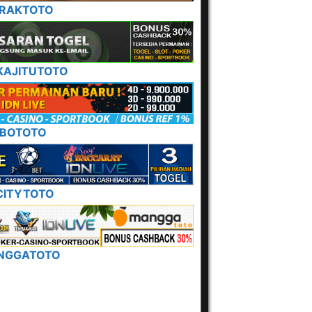
ERAKTOTO
KAJITUTOTO
BOTOTO
ITYTOTO
NGGATOTO