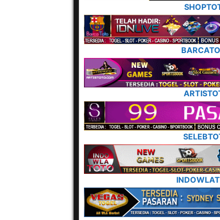
SHOPTO
BARCAT
ARTISTO
SELEBTO
INDOWLA