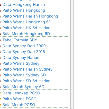
Data Hongkong Harian
Paito Warna Hongkong
Paito Warna Harian Hongkong
Paito Warna Hongkong 6D
Paito Warna HK 6d Harian
Bola Merah Hongkong 6D
Tabel Formula SDY
Data Sydney Dari 2009
Data Sydney Dari 2015
Data Sydney Harian
Paito Warna Sydney
Paito Warna Harian Sydney
Paito Warna Sydney 6D
Paito Warna SD 6d Harian
Bola Merah Sydney 6D
Data Lengkap PCSO
Paito Warna PCSO
Bola Merah PCSO