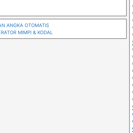
AN ANGKA OTOMATIS
RATOR MIMPI & KODAL