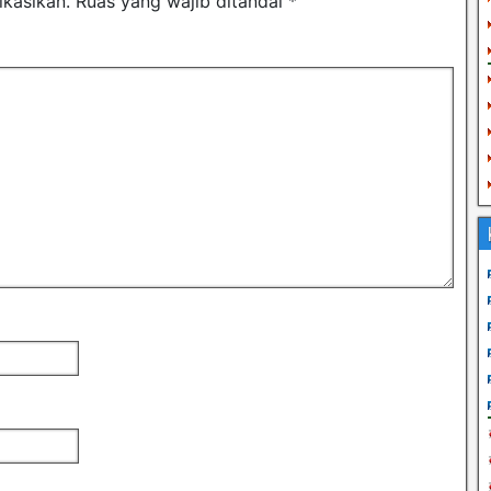
ikasikan.
Ruas yang wajib ditandai
*