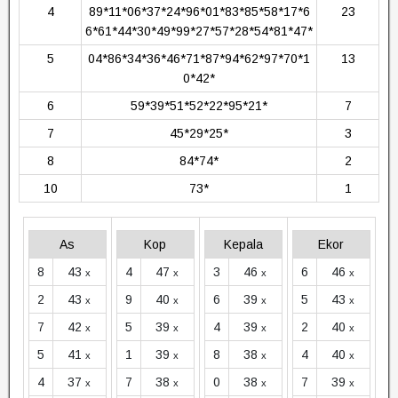
4
89*11*06*37*24*96*01*83*85*58*17*6
23
6*61*44*30*49*99*27*57*28*54*81*47*
5
04*86*34*36*46*71*87*94*62*97*70*1
13
0*42*
6
59*39*51*52*22*95*21*
7
7
45*29*25*
3
8
84*74*
2
10
73*
1
As
Kop
Kepala
Ekor
8
43
4
47
3
46
6
46
x
x
x
x
2
43
9
40
6
39
5
43
x
x
x
x
7
42
5
39
4
39
2
40
x
x
x
x
5
41
1
39
8
38
4
40
x
x
x
x
4
37
7
38
0
38
7
39
x
x
x
x