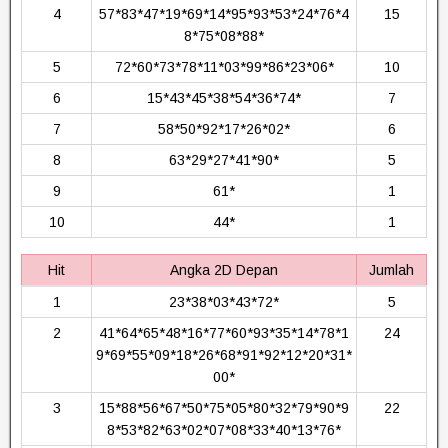
4
57*83*47*19*69*14*95*93*53*24*76*4
15
8*75*08*88*
5
72*60*73*78*11*03*99*86*23*06*
10
6
15*43*45*38*54*36*74*
7
7
58*50*92*17*26*02*
6
8
63*29*27*41*90*
5
9
61*
1
10
44*
1
Hit
Angka 2D Depan
Jumlah
1
23*38*03*43*72*
5
2
41*64*65*48*16*77*60*93*35*14*78*1
24
9*69*55*09*18*26*68*91*92*12*20*31*
00*
3
15*88*56*67*50*75*05*80*32*79*90*9
22
8*53*82*63*02*07*08*33*40*13*76*