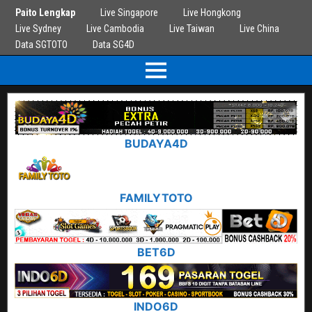
Paito Lengkap
Live Singapore
Live Hongkong
Live Sydney
Live Cambodia
Live Taiwan
Live China
Data SGTOTO
Data SG4D
BUDAYA4D
FAMILYTOTO
BET6D
INDO6D