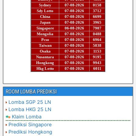
ROOM LOMBA PREDIKSI
Lomba SGP 25 LN
Lomba HKG 25 LN
Klaim Lomba
Prediksi Singapore
Prediksi Hongkong