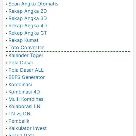
Scan Angka Otomatis
Rekap Angka 2D
Rekap Angka 3D
Rekap Angka 4D
Rekap Angka CT
Rekap Kumat
Toto Converter
Kalender Togel
Pola Dasar
Pola Dasar ALL
BBFS Generator
Kombinasi
Kombinasi 4D
Multi Kombinasi
Kolaborasi LN
LN vs DN
Pembalik
Kalkulator Invest
Susun Data